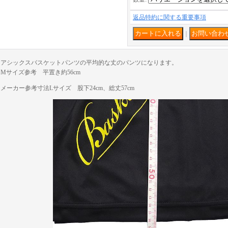
返品特約に関する重要事項
｜
アシックスバスケットパンツの平均的な丈のパンツになります。
Mサイズ参考 平置き約56cm
メーカー参考寸法Lサイズ 股下24cm、総丈57cm