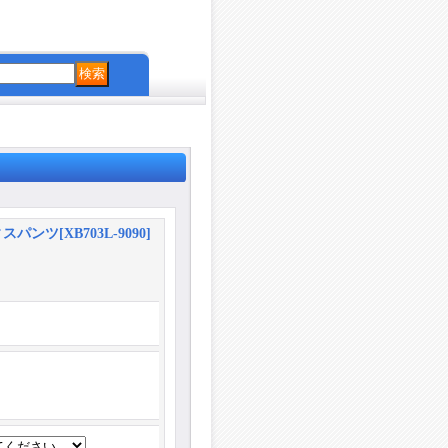
ィスパンツ
[
XB703L-9090
]