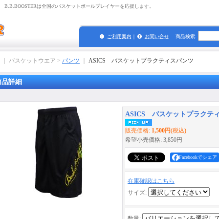
B.B.BOOSTERは全国のバスケットボールプレイヤーを応援します。
ご利用案内
｜
お問い合せ
商品検索
:
｜ バスケットウエア >
パンツ
｜
ASICS バスケットプラクティスパンツ
商品詳細
ASICS バスケットプラクテ
販売価格
:
1,500円
(税込)
希望小売価格
:
3,850円
Facebookでシェア
在庫確認はこちら
サイズ
:
数量
: